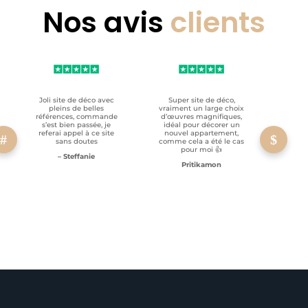
Nos avis
clients
Joli site de déco avec
Super site de déco,
RAS, p
pleins de belles
vraiment un large choix
clien
références, commande
d’œuvres magnifiques,
s’est bien passée, je
idéal pour décorer un
referai appel à ce site
nouvel appartement,
sans doutes
comme cela a été le cas
pour moi 👍
– Steffanie
Pritikamon