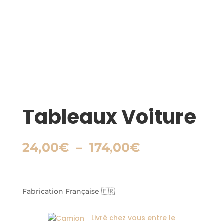
Tableaux Voiture
Plage
24,00
€
–
174,00
€
de
prix :
24,00€
à
Fabrication Française 🇫🇷
174,00€
Livré chez vous entre le