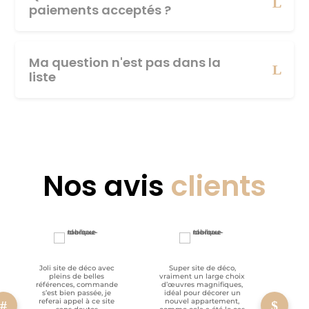
paiements acceptés ?
Ma question n'est pas dans la
liste
Nos avis
clients
Joli site de déco avec
Super site de déco,
RAS, p
pleins de belles
vraiment un large choix
clien
références, commande
d’œuvres magnifiques,
s’est bien passée, je
idéal pour décorer un
referai appel à ce site
nouvel appartement,