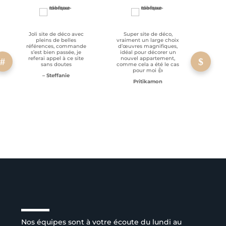
Joli site de déco avec
Super site de déco,
RAS, p
pleins de belles
vraiment un large choix
clien
références, commande
d’œuvres magnifiques,
s’est bien passée, je
idéal pour décorer un
referai appel à ce site
nouvel appartement,
sans doutes
comme cela a été le cas
pour moi 👍
– Steffanie
Pritikamon
Service client à l’écoute
Nos équipes sont à votre écoute du lundi au