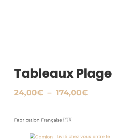
Tableaux Plage
Plage
24,00
€
–
174,00
€
de
prix :
24,00€
à
Fabrication Française 🇫🇷
174,00€
Livré chez vous entre le