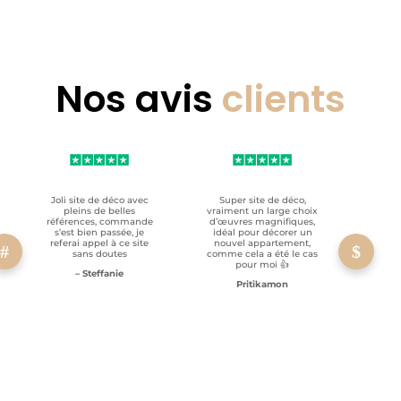
Nos avis
clients
Joli site de déco avec
Super site de déco,
RAS, p
pleins de belles
vraiment un large choix
clien
références, commande
d’œuvres magnifiques,
s’est bien passée, je
idéal pour décorer un
referai appel à ce site
nouvel appartement,
sans doutes
comme cela a été le cas
pour moi 👍
– Steffanie
Pritikamon