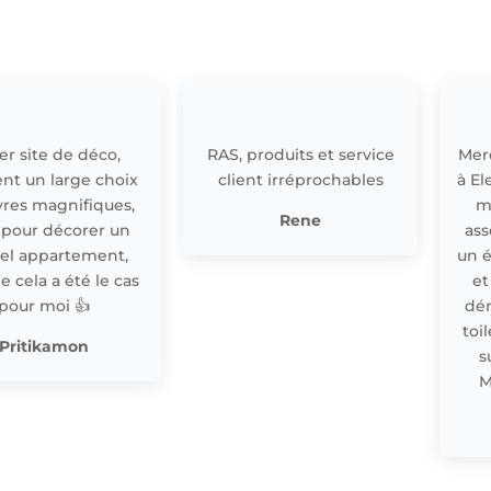
r site de déco,
RAS, produits et service
Merc
nt un large choix
client irréprochables
à El
res magnifiques,
m
Rene
 pour décorer un
ass
el appartement,
un 
cela a été le cas
et
pour moi 👍
dér
toi
Pritikamon
s
M