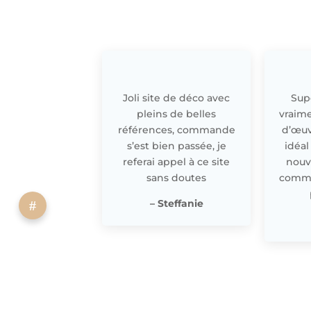
Joli site de déco avec
Supe
pleins de belles
vraime
références, commande
d’œuv
s’est bien passée, je
idéal
referai appel à ce site
nouv
sans doutes
comme 
– Steffanie