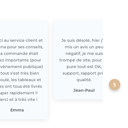
i au service client et
Je suis désolé, hier j’ai
E
ena pour ses conseils,
mis un avis un peu
a commande était
négatif, je me suis
ez importante (pour
trompé de site, pour off
évènement publique)
pure tout est OK,
 tout s’est très bien
support, rapport prix
oulé, les tableaux et
qualité.
les ont tous été livrés
p
Jean-Paul
uper rapidement !!
erci et à très vite !
Emma