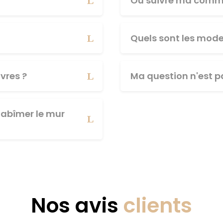
Où suivre ma comm
Quels sont les mod
vres ?
Ma question n'est pa
abîmer le mur
Nos avis
clients