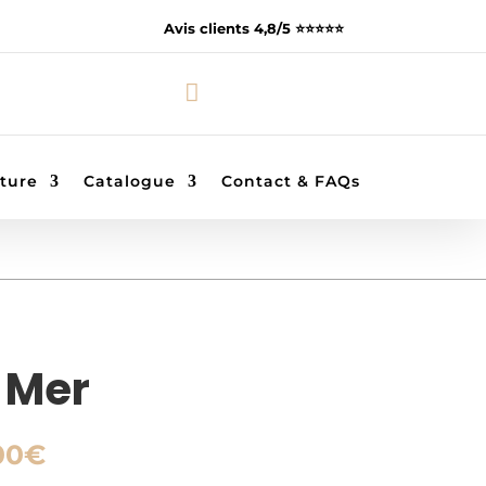
Avis clients 4,8/5 ⭐️⭐️⭐️⭐️⭐️

ture
Catalogue
Contact & FAQs
 Mer
Plage
00
€
de