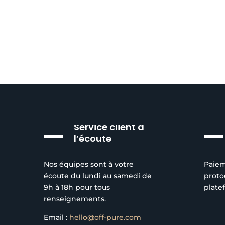
Service client à
l’écoute
Nos équipes sont à votre
Paiem
écoute du lundi au samedi de
proto
9h à 18h pour tous
plate
renseignements.
Email :
hello@off-pure.com