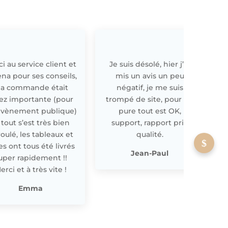
i au service client et
Je suis désolé, hier j’ai
E
ena pour ses conseils,
mis un avis un peu
a commande était
négatif, je me suis
ez importante (pour
trompé de site, pour off
évènement publique)
pure tout est OK,
 tout s’est très bien
support, rapport prix
oulé, les tableaux et
qualité.
les ont tous été livrés
p
Jean-Paul
uper rapidement !!
erci et à très vite !
Emma