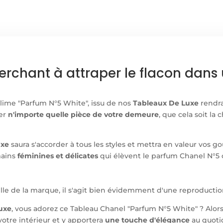
erchant à attraper le flacon dans
ublime "Parfum N°5 White", issu de nos
Tableaux De Luxe
rendra
ler
n'importe quelle pièce de votre demeure
, que cela soit la
uxe
saura s'accorder à tous les styles et mettra en valeur vos g
mains
féminines et délicates
qui élèvent le parfum Chanel N°
elle de la marque, il s'agit bien évidemment d'une reproductio
uxe
, vous adorez ce
Tableau Chanel "Parfum N°5 White" ? Alor
otre intérieur et y apportera
une touche d'élégance
au quoti