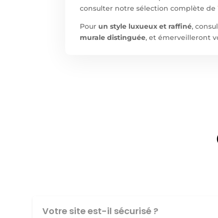
consulter notre sélection complète de
Pour
un style luxueux et raffiné
, cons
murale distinguée
, et émerveilleront v
Votre site est-il sécurisé ?