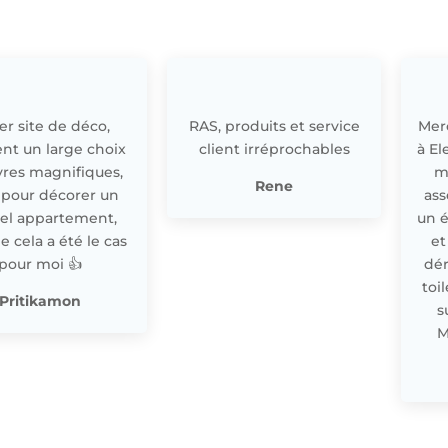
r site de déco,
RAS, produits et service
Merc
nt un large choix
client irréprochables
à El
res magnifiques,
m
Rene
 pour décorer un
ass
el appartement,
un 
cela a été le cas
et
pour moi 👍
dér
toi
Pritikamon
s
M