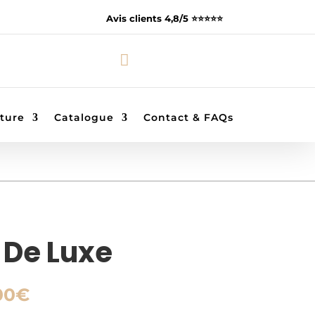
Avis clients 4,8/5 ⭐️⭐️⭐️⭐️⭐️

ture
Catalogue
Contact & FAQs
 De Luxe
Plage
00
€
de