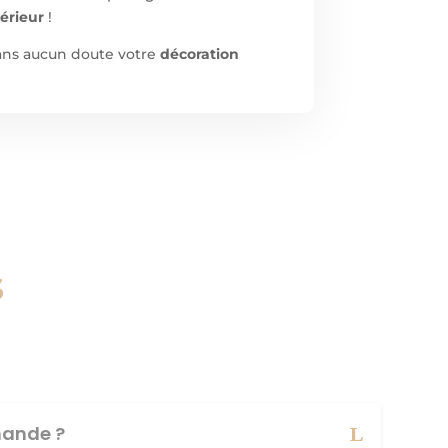
térieur
!
sans aucun doute votre
décoration
s
ande ?