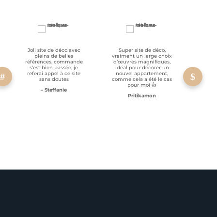
Joli site de déco avec
Super site de déco,
RAS, p
pleins de belles
vraiment un large choix
clien
références, commande
d’œuvres magnifiques,
s’est bien passée, je
idéal pour décorer un
referai appel à ce site
nouvel appartement,
sans doutes
comme cela a été le cas
pour moi 👍
– Steffanie
Pritikamon
Service client à l’écoute