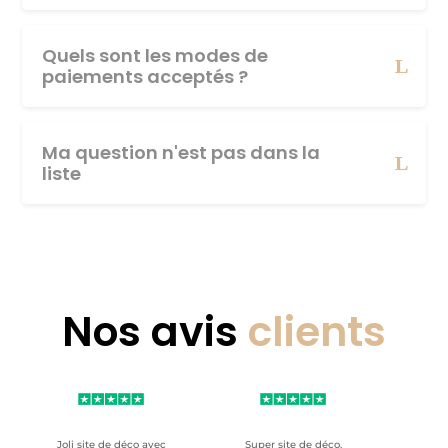
Quels sont les modes de
paiements acceptés ?
Ma question n'est pas dans la
liste
Nos avis
clients
Joli site de déco avec
Super site de déco,
RAS, p