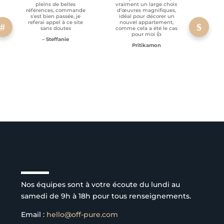
pleins de belles
vraiment un large choix
clien
références, commande
d’œuvres magnifiques,
s’est bien passée, je
idéal pour décorer un
referai appel à ce site
nouvel appartement,
sans doutes
comme cela a été le cas
pour moi 👍
– Steffanie
Pritikamon
Service client à l’écoute
Nos équipes sont à votre écoute du lundi au
samedi de 9h à 18h pour tous renseignements.
Email :
hello@off-pure.com