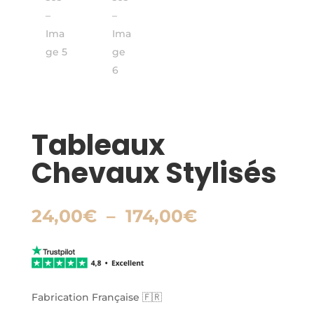
Tableaux
Chevaux Stylisés
Plage
24,00
€
–
174,00
€
de
prix :
24,00€
à
174,00€
Fabrication Française 🇫🇷