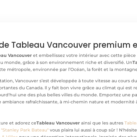
de Tableau Vancouver premium et
eau Vancouver
et embellissez votre intérieur avec cette pièce
 du monde, grâce à son environnement riche et diversifié. Un
T
tte métropole, environnée par l’Océan, la forêt et la montagne
tion, Vancouver s’est développée à toute vitesse au cours du 
portantes du Canada. Il y fait bon vivre grâce au climat qui es
urd'hui une des plus belles villes du monde. Emportez une par
e ambiance rafraîchissante, à mi-chemin nature et modernité à 
ture et adorez ce
Tableau Vancouver
ainsi que les autres
Table
 "Stanley Park Bateau"
vous plaira lui aussi à coup sûr ! N'hés
& Villes
pour une décoration internationale, inspirée des plus