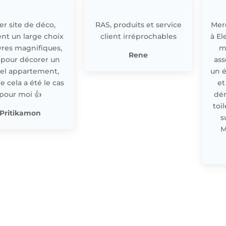
r site de déco,
RAS, produits et service
Merc
nt un large choix
client irréprochables
à El
res magnifiques,
m
Rene
 pour décorer un
ass
el appartement,
un 
cela a été le cas
et
pour moi 👍
dér
toi
Pritikamon
s
M