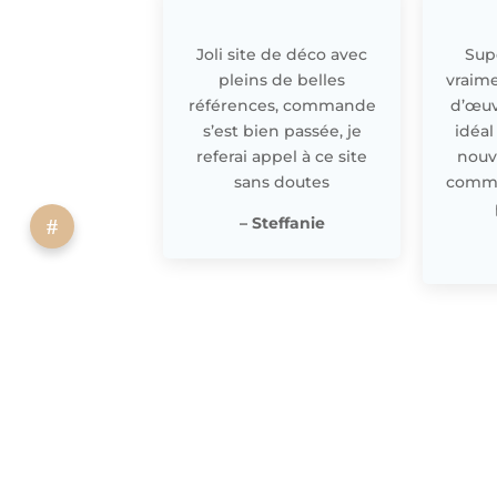
Joli site de déco avec
Supe
pleins de belles
vraime
références, commande
d’œuv
s’est bien passée, je
idéal
referai appel à ce site
nouv
sans doutes
comme 
– Steffanie