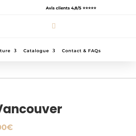
Avis clients 4,8/5 ⭐️⭐️⭐️⭐️⭐️

ture
Catalogue
Contact & FAQs
Vancouver
Plage
00
€
de