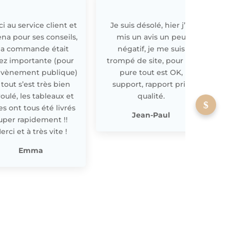
i au service client et
Je suis désolé, hier j’ai
E
ena pour ses conseils,
mis un avis un peu
a commande était
négatif, je me suis
ez importante (pour
trompé de site, pour off
évènement publique)
pure tout est OK,
 tout s’est très bien
support, rapport prix
oulé, les tableaux et
qualité.
les ont tous été livrés
p
Jean-Paul
uper rapidement !!
erci et à très vite !
Emma