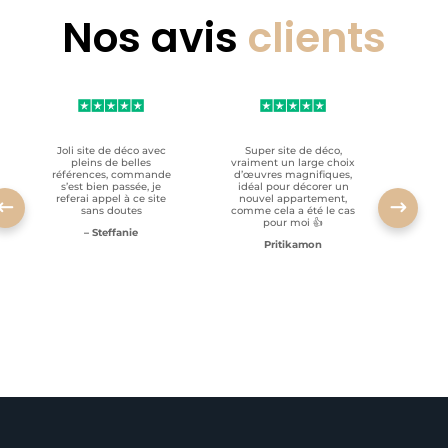
Nos avis
clients
Joli site de déco avec
Super site de déco,
RAS, p
pleins de belles
vraiment un large choix
clien
références, commande
d’œuvres magnifiques,
s’est bien passée, je
idéal pour décorer un
referai appel à ce site
nouvel appartement,
sans doutes
comme cela a été le cas
pour moi 👍
– Steffanie
Pritikamon