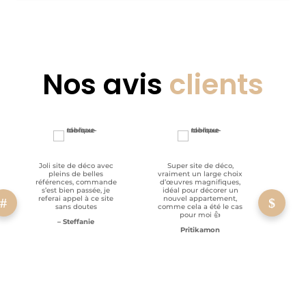
Nos avis
clients
Joli site de déco avec
Super site de déco,
RAS, p
pleins de belles
vraiment un large choix
clien
références, commande
d’œuvres magnifiques,
s’est bien passée, je
idéal pour décorer un
referai appel à ce site
nouvel appartement,
sans doutes
comme cela a été le cas
pour moi 👍
– Steffanie
Pritikamon