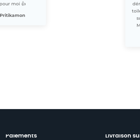
pour moi 👍
dér
toi
Pritikamon
s
M
Paiements
Livraison su