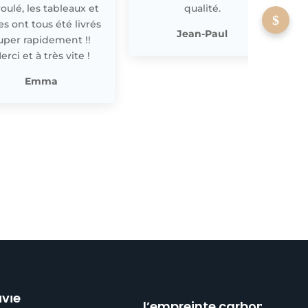
oulé, les tableaux et
qualité.
les ont tous été livrés
p
Jean-Paul
uper rapidement !!
erci et à très vite !
Emma
Réduction de
ivie
l’empreinte carbone