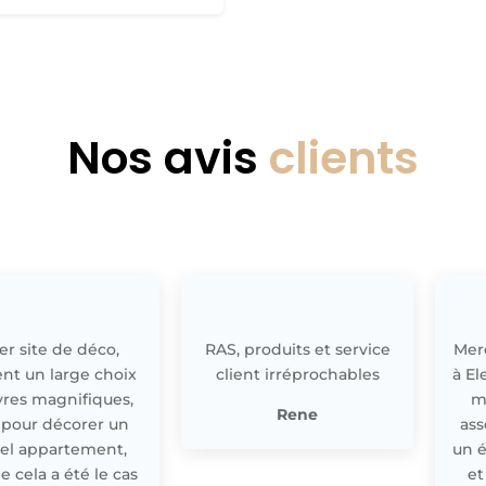
Nos avis
clients
r site de déco,
RAS, produits et service
Merc
nt un large choix
client irréprochables
à El
res magnifiques,
m
Rene
 pour décorer un
ass
el appartement,
un 
cela a été le cas
et