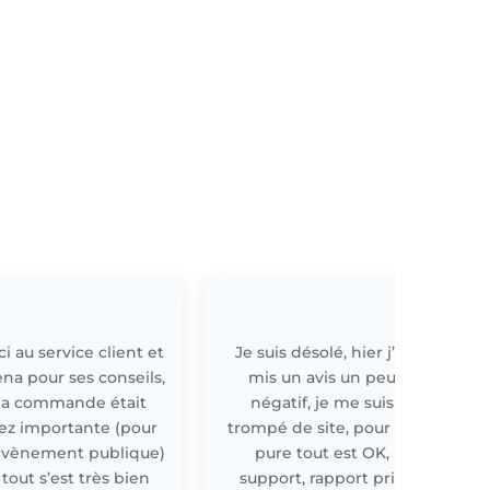
i au service client et
Je suis désolé, hier j’ai
E
ena pour ses conseils,
mis un avis un peu
a commande était
négatif, je me suis
ez importante (pour
trompé de site, pour off
évènement publique)
pure tout est OK,
 tout s’est très bien
support, rapport prix