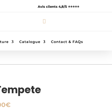
Avis clients 4,8/5 ⭐️⭐️⭐️⭐️⭐️

ture
Catalogue
Contact & FAQs
Tempete
Plage
00
€
de