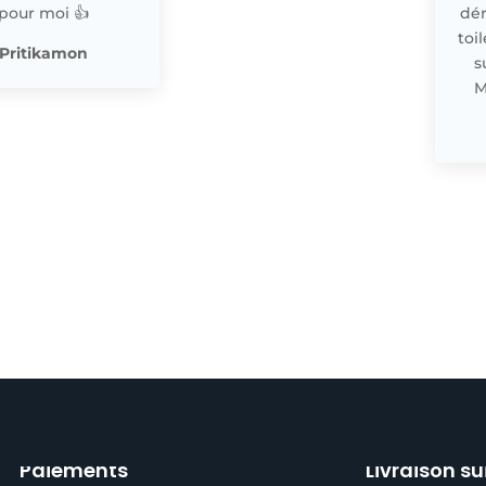
pour moi 👍
dér
toi
Pritikamon
s
M
Paiements
Livraison su