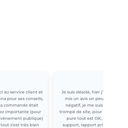
i au service client et
Je suis désolé, hier j’ai
E
ena pour ses conseils,
mis un avis un peu
a commande était
négatif, je me suis
ez importante (pour
trompé de site, pour off
évènement publique)
pure tout est OK,
 tout s’est très bien
support, rapport prix