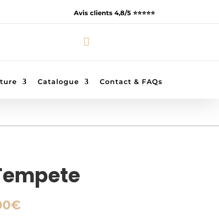
Avis clients 4,8/5 ⭐️⭐️⭐️⭐️⭐️

ture
Catalogue
Contact & FAQs
Tempete
Plage
00
€
de