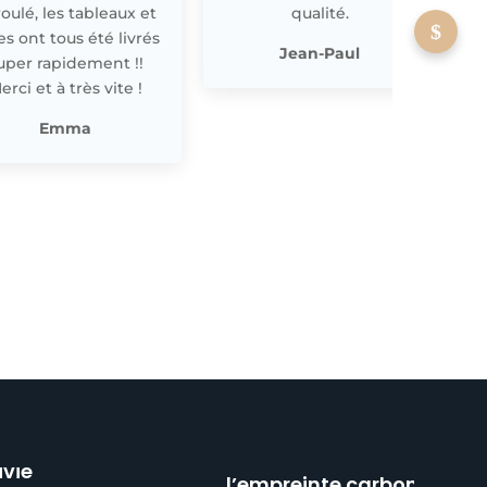
oulé, les tableaux et
qualité.
les ont tous été livrés
p
Jean-Paul
uper rapidement !!
erci et à très vite !
Emma
Réduction de
ivie
l’empreinte carbone