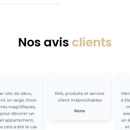
Nos avis
clients
r site de déco,
RAS, produits et service
Merc
nt un large choix
client irréprochables
à El
res magnifiques,
m
Rene
 pour décorer un
ass
el appartement,
un 
cela a été le cas
et