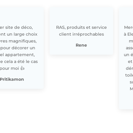
r site de déco,
RAS, produits et service
Merc
nt un large choix
client irréprochables
à El
res magnifiques,
m
Rene
 pour décorer un
ass
el appartement,
un 
cela a été le cas
et
pour moi 👍
dér
toi
Pritikamon
s
M