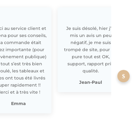
i au service client et
Je suis désolé, hier j’ai
E
ena pour ses conseils,
mis un avis un peu
a commande était
négatif, je me suis
ez importante (pour
trompé de site, pour off
évènement publique)
pure tout est OK,
 tout s’est très bien
support, rapport prix
oulé, les tableaux et
qualité.
les ont tous été livrés
p
Jean-Paul
uper rapidement !!
erci et à très vite !
Emma