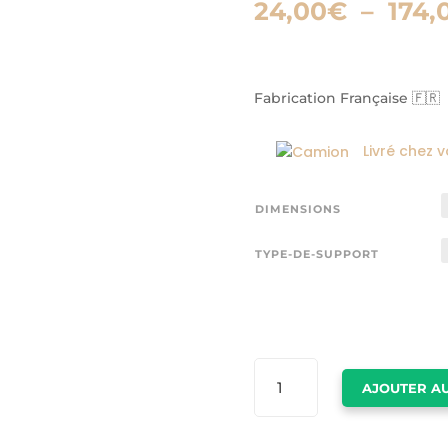
24,00
€
–
174,
Fabrication Française 🇫🇷
Livré chez 
DIMENSIONS
TYPE-DE-SUPPORT
QUANTITÉ
AJOUTER AU
DE
TABLEAU
SUR