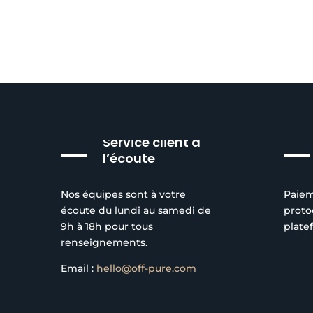
Service client à
l’écoute
Nos équipes sont à votre
Paiem
écoute du lundi au samedi de
proto
9h à 18h pour tous
plate
renseignements.
Email :
hello@off-pure.com