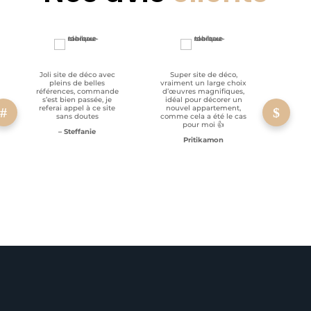
Joli site de déco avec
Super site de déco,
RAS, p
pleins de belles
vraiment un large choix
clien
références, commande
d’œuvres magnifiques,
s’est bien passée, je
idéal pour décorer un
referai appel à ce site
nouvel appartement,
sans doutes
comme cela a été le cas
pour moi 👍
– Steffanie
Pritikamon
Service client à l’écoute