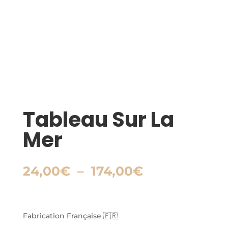
Tableau Sur La
Mer
Plage
24,00
€
–
174,00
€
de
prix :
24,00€
à
Fabrication Française 🇫🇷