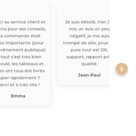
i au service client et
Je suis désolé, hier j’ai
E
ena pour ses conseils,
mis un avis un peu
a commande était
négatif, je me suis
ez importante (pour
trompé de site, pour off
évènement publique)
pure tout est OK,
 tout s’est très bien
support, rapport prix
oulé, les tableaux et
qualité.
les ont tous été livrés
p
Jean-Paul
uper rapidement !!
erci et à très vite !
Emma