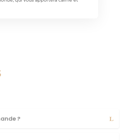
s
ande ?