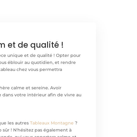
et de qualité !
èce unique et de qualité ! Opter pour
ous éblouir au quotidien, et rendre
n tableau chez vous permettra
phère calme et sereine. Avoir
dans votre intérieur afin de vivre au
que les autres
Tableaux Montagne
?
up sûr ! N'hésitez pas également à
onde, qui vous apportera calme et