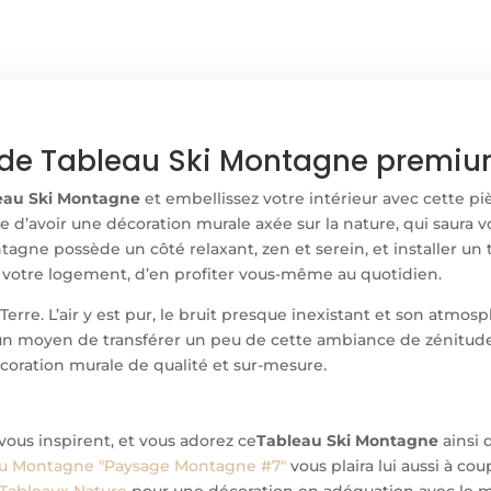
de Tableau Ski Montagne premium 
eau Ski Montagne
et embellissez votre intérieur avec cette pi
ce d’avoir une décoration murale axée sur la nature, qui saura v
ontagne possède un côté relaxant, zen et serein, et installer u
 votre logement, d’en profiter vous-même au quotidien.
Terre. L’air y est pur, le bruit presque inexistant et son atmos
un moyen de transférer un peu de cette ambiance de zénitude 
écoration murale de qualité et sur-mesure.
ous inspirent, et vous adorez ce
Tableau Ski Montagne
ainsi 
au Montagne "Paysage Montagne #7"
vous plaira lui aussi à co
Tableaux Nature
pour une décoration en adéquation avec le m