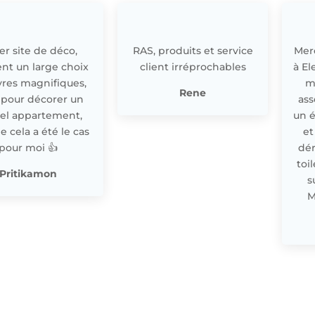
r site de déco,
RAS, produits et service
Merc
nt un large choix
client irréprochables
à El
res magnifiques,
m
Rene
 pour décorer un
ass
el appartement,
un 
cela a été le cas
et
pour moi 👍
dér
toi
Pritikamon
s
M