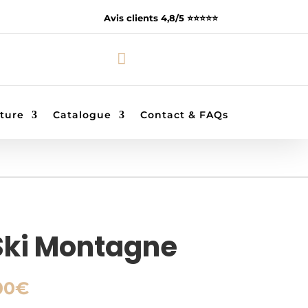
Avis clients 4,8/5 ⭐️⭐️⭐️⭐️⭐️

ture
Catalogue
Contact & FAQs
Ski Montagne
Plage
00
€
de