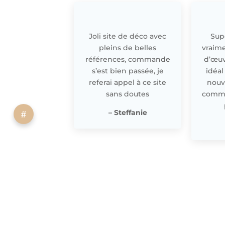
Joli site de déco avec
Supe
pleins de belles
vraime
références, commande
d’œuv
s’est bien passée, je
idéal
referai appel à ce site
nouv
sans doutes
comme 
– Steffanie