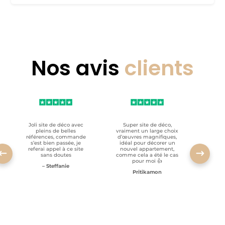
Nos avis
clients
Joli site de déco avec
Super site de déco,
RAS, p
pleins de belles
vraiment un large choix
clien
références, commande
d’œuvres magnifiques,
s’est bien passée, je
idéal pour décorer un
referai appel à ce site
nouvel appartement,
sans doutes
comme cela a été le cas
pour moi 👍
– Steffanie
Pritikamon