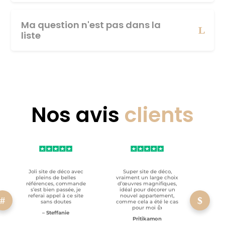
Ma question n'est pas dans la
liste
Nos avis
clients
Joli site de déco avec
Super site de déco,
RAS, p
pleins de belles
vraiment un large choix
clien
références, commande
d’œuvres magnifiques,
s’est bien passée, je
idéal pour décorer un
referai appel à ce site
nouvel appartement,
sans doutes
comme cela a été le cas
pour moi 👍
– Steffanie
Pritikamon