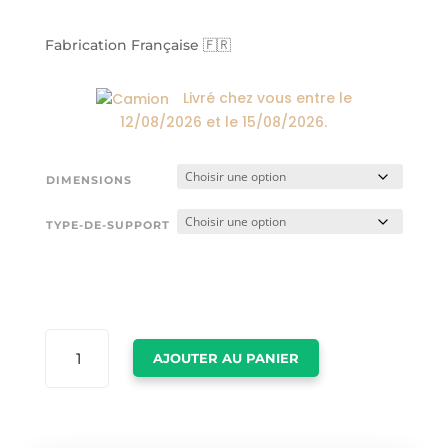
prix :
24,00€
à
Fabrication Française 🇫🇷
174,00€
Livré chez vous entre le
12/08/2026
et le
15/08/2026
.
DIMENSIONS
TYPE-DE-SUPPORT
QUANTITÉ
AJOUTER AU PANIER
DE
TABLEAU
PRADA
MILANO