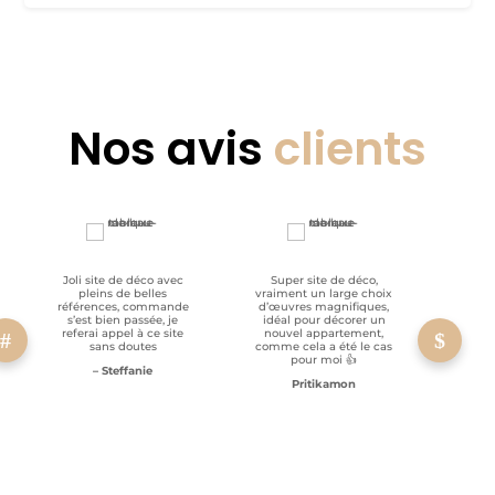
Nos avis
clients
Joli site de déco avec
Super site de déco,
RAS, p
pleins de belles
vraiment un large choix
clien
références, commande
d’œuvres magnifiques,
s’est bien passée, je
idéal pour décorer un
referai appel à ce site
nouvel appartement,
sans doutes
comme cela a été le cas
pour moi 👍
– Steffanie
Pritikamon