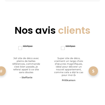
Nos avis
clients
Joli site de déco avec
Super site de déco,
RAS, p
pleins de belles
vraiment un large choix
clien
références, commande
d’œuvres magnifiques,
s’est bien passée, je
idéal pour décorer un
referai appel à ce site
nouvel appartement,
sans doutes
comme cela a été le cas
pour moi 👍
– Steffanie
Pritikamon