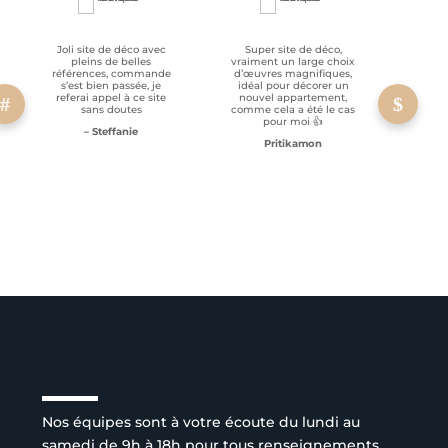
Joli site de déco avec
Super site de déco,
RAS, p
pleins de belles
vraiment un large choix
clien
références, commande
d’œuvres magnifiques,
s’est bien passée, je
idéal pour décorer un
referai appel à ce site
nouvel appartement,
sans doutes
comme cela a été le cas
pour moi 👍
– Steffanie
Pritikamon
Service client à l’écoute
Nos équipes sont à votre écoute du lundi au
samedi de 9h à 18h pour tous renseignements.