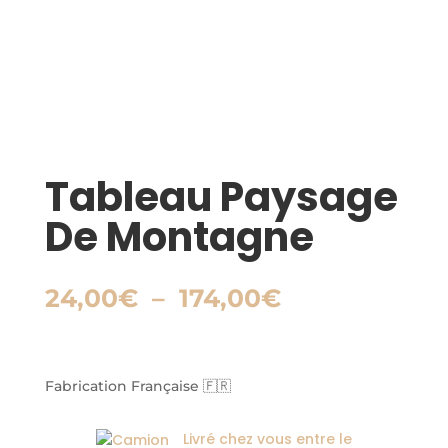
Tableau Paysage
De Montagne
Plage
24,00
€
–
174,00
€
de
prix :
24,00€
à
Fabrication Française 🇫🇷
174,00€
Livré chez vous entre le