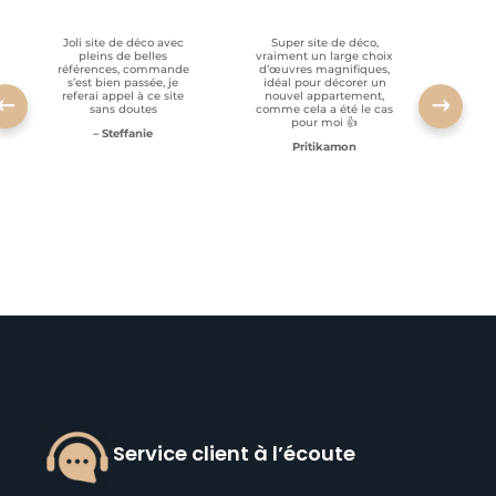
Joli site de déco avec
Super site de déco,
RAS, p
pleins de belles
vraiment un large choix
clien
références, commande
d’œuvres magnifiques,
s’est bien passée, je
idéal pour décorer un
referai appel à ce site
nouvel appartement,
sans doutes
comme cela a été le cas
pour moi 👍
– Steffanie
Pritikamon
Service client à l’écoute