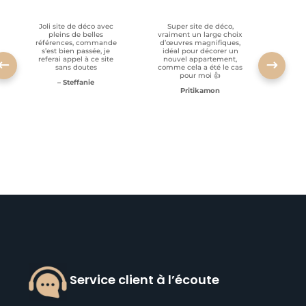
Joli site de déco avec
Super site de déco,
RAS, p
pleins de belles
vraiment un large choix
clien
références, commande
d’œuvres magnifiques,
s’est bien passée, je
idéal pour décorer un
referai appel à ce site
nouvel appartement,
sans doutes
comme cela a été le cas
pour moi 👍
– Steffanie
Pritikamon
Service client à l’écoute