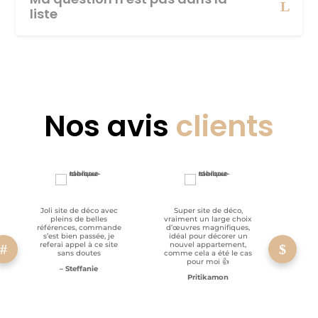
liste
Nos avis
clients
Joli site de déco avec
Super site de déco,
RAS, p
pleins de belles
vraiment un large choix
clien
références, commande
d’œuvres magnifiques,
s’est bien passée, je
idéal pour décorer un
referai appel à ce site
nouvel appartement,
sans doutes
comme cela a été le cas
pour moi 👍
– Steffanie
Pritikamon