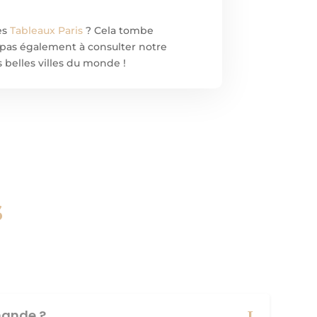
es
Tableaux Paris
? Cela tombe
ez pas également à consulter notre
s belles villes du monde !
s
ande ?