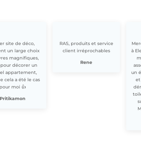
r site de déco,
RAS, produits et service
Merc
nt un large choix
client irréprochables
à El
res magnifiques,
m
Rene
 pour décorer un
ass
el appartement,
un 
cela a été le cas
et
pour moi 👍
dér
toi
Pritikamon
s
M