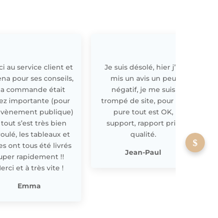
i au service client et
Je suis désolé, hier j’ai
E
ena pour ses conseils,
mis un avis un peu
a commande était
négatif, je me suis
ez importante (pour
trompé de site, pour off
évènement publique)
pure tout est OK,
 tout s’est très bien
support, rapport prix
oulé, les tableaux et
qualité.
les ont tous été livrés
p
Jean-Paul
uper rapidement !!
erci et à très vite !
Emma