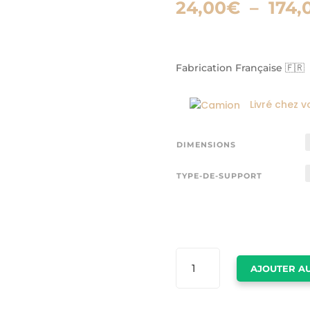
24,00
€
–
174,
Fabrication Française 🇫🇷
Livré chez v
DIMENSIONS
TYPE-DE-SUPPORT
QUANTITÉ
AJOUTER AU
DE
TABLEAU
NOTRE