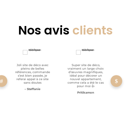
Nos avis
clients
Joli site de déco avec
Super site de déco,
RAS, p
pleins de belles
vraiment un large choix
clien
références, commande
d’œuvres magnifiques,
s’est bien passée, je
idéal pour décorer un
referai appel à ce site
nouvel appartement,
sans doutes
comme cela a été le cas
pour moi 👍
– Steffanie
Pritikamon