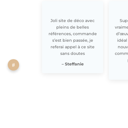
Joli site de déco avec
Supe
pleins de belles
vraime
références, commande
d’œuv
s’est bien passée, je
idéal
referai appel à ce site
nouv
sans doutes
comme 
– Steffanie