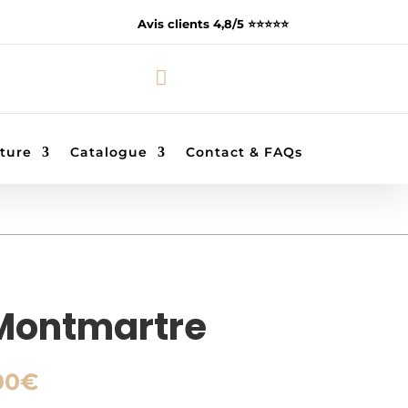
Avis clients 4,8/5 ⭐️⭐️⭐️⭐️⭐️

ture
Catalogue
Contact & FAQs
Montmartre
Plage
00
€
de