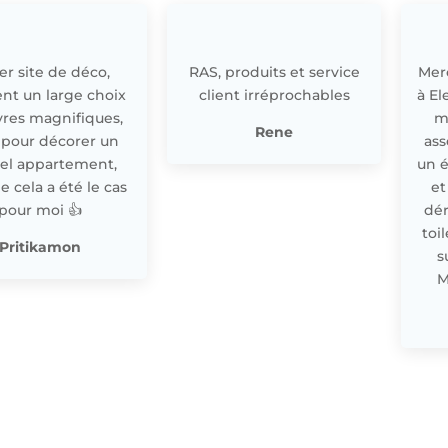
r site de déco,
RAS, produits et service
Merc
nt un large choix
client irréprochables
à El
res magnifiques,
m
Rene
 pour décorer un
ass
el appartement,
un 
cela a été le cas
et
pour moi 👍
dér
toi
Pritikamon
s
M