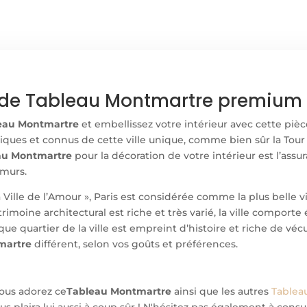
de Tableau Montmartre premium e
eau Montmartre
et embellissez votre intérieur avec cette pièc
ques et connus de cette ville unique, comme bien sûr la Tour 
au Montmartre
pour la décoration de votre intérieur est l’as
 murs.
a Ville de l’Amour », Paris est considérée comme la plus belle 
rimoine architectural est riche et très varié, la ville compor
que quartier de la ville est empreint d’histoire et riche de vé
martre
différent, selon vos goûts et préférences.
 vous adorez ce
Tableau Montmartre
ainsi que les autres
Tableau
us plaira lui aussi à coup sûr ! N'hésitez pas également à cons