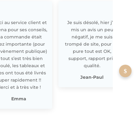
i au service client et
Je suis désolé, hier j’ai
E
ena pour ses conseils,
mis un avis un peu
a commande était
négatif, je me suis
ez importante (pour
trompé de site, pour off
évènement publique)
pure tout est OK,
 tout s’est très bien
support, rapport prix
oulé, les tableaux et
qualité.
les ont tous été livrés
p
Jean-Paul
uper rapidement !!
erci et à très vite !
Emma