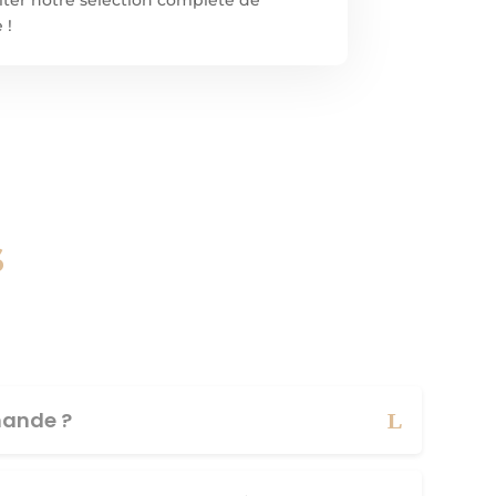
 !
s
ande ?