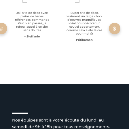
Joli site de déco avec
Super site de déco,
RAS, p
pleins de belles
vraiment un large choix
clien
références, commande
d’œuvres magnifiques,
s’est bien passée, je
idéal pour décorer un
referai appel à ce site
nouvel appartement,
sans doutes
comme cela a été le cas
pour moi 👍
– Steffanie
Pritikamon
Service client à l’écoute
Nos équipes sont à votre écoute du lundi au
samedi de 9h à 18h pour tous renseignements.