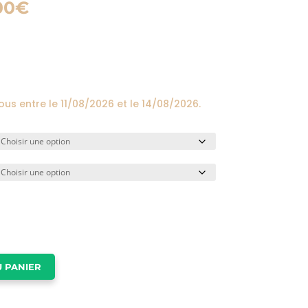
Plage
00
€
de
prix :
24,00€
à
174,00€
vous entre le
11/08/2026
et le
14/08/2026
.
 PANIER