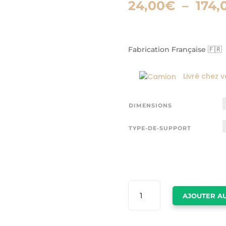
24,00
€
–
174,
Fabrication Française 🇫🇷
Livré chez 
DIMENSIONS
TYPE-DE-SUPPORT
QUANTITÉ
AJOUTER AU
DE
TABLEAU
MODERNE