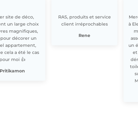
r site de déco,
RAS, produits et service
Merc
nt un large choix
client irréprochables
à El
res magnifiques,
m
Rene
 pour décorer un
ass
el appartement,
un 
cela a été le cas
et
pour moi 👍
dér
toi
Pritikamon
s
M