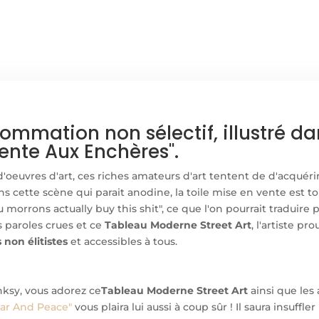
STREET
ART
nsommation non sélectif, illustré d
ente Aux Enchères".
'oeuvres d'art, ces riches amateurs d'art tentent de d'acquéri
s cette scène qui parait anodine, la toile mise en vente est tou
you morrons actually buy this shit", ce que l'on pourrait traduire
s paroles crues et ce
Tableau Moderne Street Art
, l'artiste p
s non élitistes
et accessibles à tous.
nksy, vous adorez ce
Tableau Moderne Street Art
ainsi que les
ar And Peace"
vous plaira lui aussi à coup sûr ! Il saura insuf