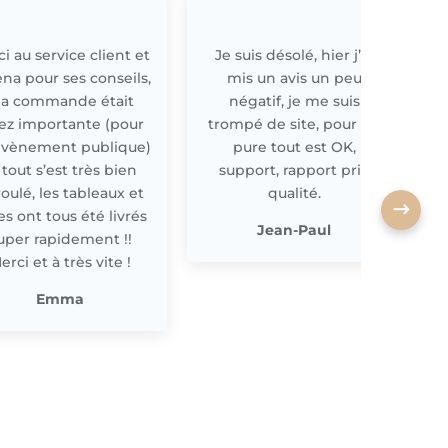
i au service client et
Je suis désolé, hier j’ai
E
ena pour ses conseils,
mis un avis un peu
a commande était
négatif, je me suis
ez importante (pour
trompé de site, pour off
évènement publique)
pure tout est OK,
 tout s’est très bien
support, rapport prix
oulé, les tableaux et
qualité.
les ont tous été livrés
p
Jean-Paul
uper rapidement !!
erci et à très vite !
Emma