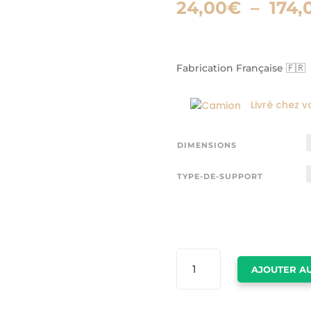
24,00
€
–
174,
Fabrication Française 🇫🇷
Livré chez v
DIMENSIONS
TYPE-DE-SUPPORT
QUANTITÉ
AJOUTER AU
DE
TABLEAU
MINIMALISTE