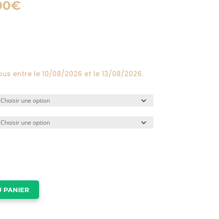
Plage
00
€
de
prix :
24,00€
à
174,00€
ous entre le
10/08/2026
et le
13/08/2026
.
 PANIER