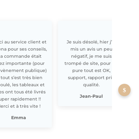
i au service client et
Je suis désolé, hier j’ai
E
ena pour ses conseils,
mis un avis un peu
a commande était
négatif, je me suis
ez importante (pour
trompé de site, pour off
évènement publique)
pure tout est OK,
 tout s’est très bien
support, rapport prix
oulé, les tableaux et
qualité.
les ont tous été livrés
p
Jean-Paul
uper rapidement !!
erci et à très vite !
Emma