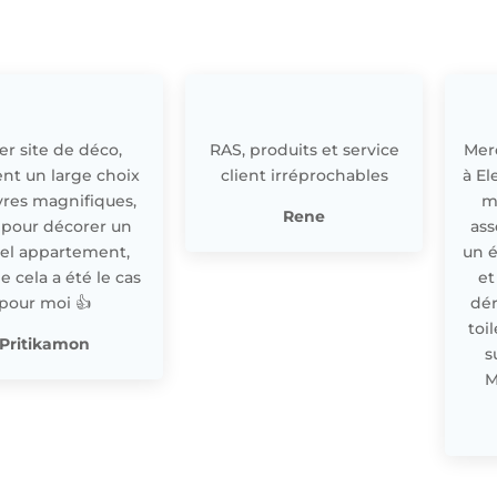
r site de déco,
RAS, produits et service
Merc
nt un large choix
client irréprochables
à El
res magnifiques,
m
Rene
 pour décorer un
ass
el appartement,
un 
cela a été le cas
et
pour moi 👍
dér
toi
Pritikamon
s
M