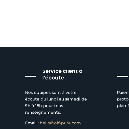
Service client à
l’écoute
Nos équipes sont à votre
Paiem
écoute du lundi au samedi de
proto
9h à 18h pour tous
plate
renseignements.
Email :
hello@off-pure.com