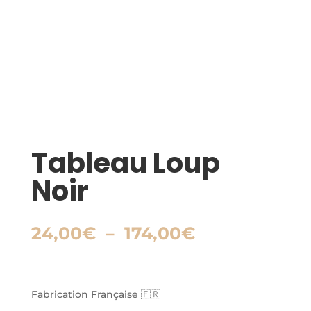
Tableau Loup
Noir
Plage
24,00
€
–
174,00
€
de
prix :
24,00€
à
Fabrication Française 🇫🇷