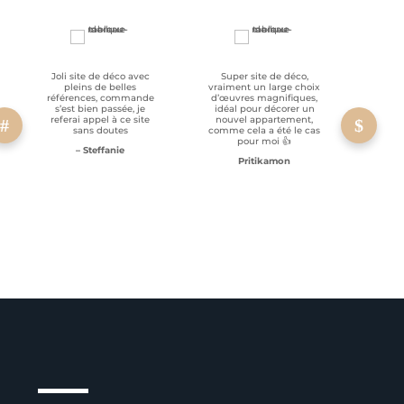
Joli site de déco avec
Super site de déco,
RAS, p
pleins de belles
vraiment un large choix
clien
références, commande
d’œuvres magnifiques,
s’est bien passée, je
idéal pour décorer un
referai appel à ce site
nouvel appartement,
sans doutes
comme cela a été le cas
pour moi 👍
– Steffanie
Pritikamon
Service client à l’écoute