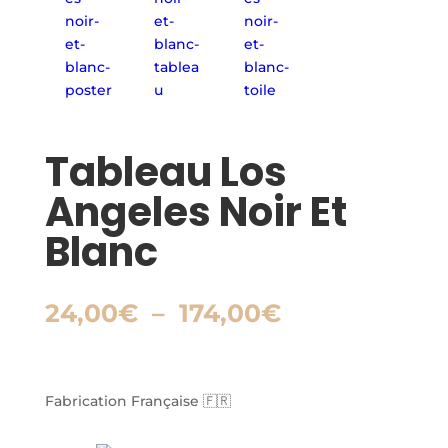
Tableau Los
Angeles Noir Et
Blanc
Plage
24,00
€
–
174,00
€
de
prix :
24,00€
à
Fabrication Française 🇫🇷
174,00€