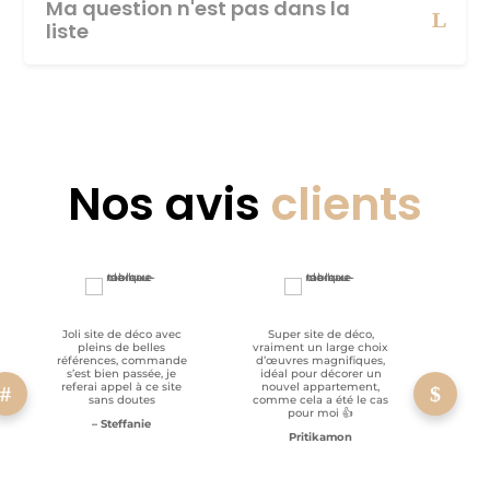
Ma question n'est pas dans la
liste
Nos avis
clients
Joli site de déco avec
Super site de déco,
RAS, p
pleins de belles
vraiment un large choix
clien
références, commande
d’œuvres magnifiques,
s’est bien passée, je
idéal pour décorer un
referai appel à ce site
nouvel appartement,
sans doutes
comme cela a été le cas
pour moi 👍
– Steffanie
Pritikamon