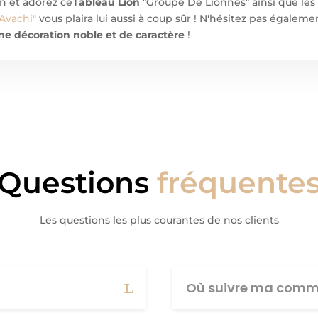
on et adorez ce
Tableau Lion
"Groupe De Lionnes" ainsi que les
 Avachi"
vous plaira lui aussi à coup sûr ! N'hésitez pas égaleme
ne décoration noble et de caractère
!
Questions
fréquente
Les questions les plus courantes de nos clients
Où suivre ma comm