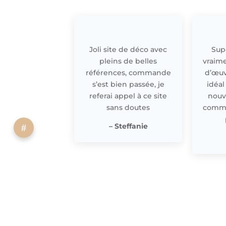
Joli site de déco avec
Supe
pleins de belles
vraime
références, commande
d’œuv
s’est bien passée, je
idéal
referai appel à ce site
nouv
sans doutes
comme 
– Steffanie