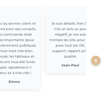
i au service client et
Je suis désolé, hier j’ai
E
ena pour ses conseils,
mis un avis un peu
a commande était
négatif, je me suis
ez importante (pour
trompé de site, pour off
évènement publique)
pure tout est OK,
 tout s’est très bien
support, rapport prix
oulé, les tableaux et
qualité.
les ont tous été livrés
p
Jean-Paul
uper rapidement !!
erci et à très vite !
Emma