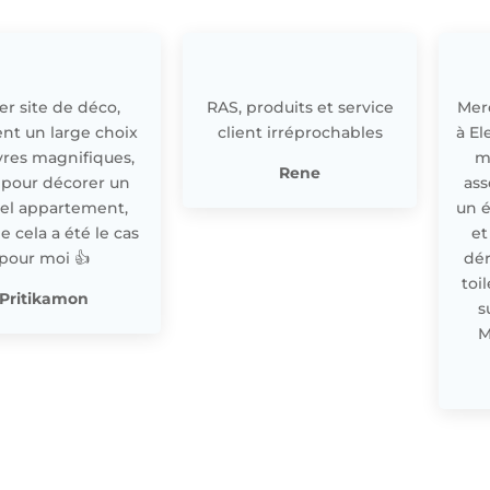
r site de déco,
RAS, produits et service
Merc
nt un large choix
client irréprochables
à El
res magnifiques,
m
Rene
 pour décorer un
ass
el appartement,
un 
cela a été le cas
et
pour moi 👍
dér
toi
Pritikamon
s
M