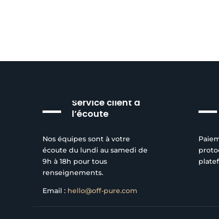
Service client à
l’écoute
Nos équipes sont à votre
Paiem
écoute du lundi au samedi de
proto
9h à 18h pour tous
plate
renseignements.
Email :
hello@off-pure.com