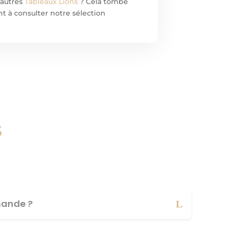
 autres
Tableaux Lions
? Cela tombe
nt à consulter notre sélection
s
ande ?