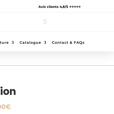
Avis clients 4,8/5 ⭐️⭐️⭐️⭐️⭐️

ture
Catalogue
Contact & FAQs
ion
Plage
00
€
de