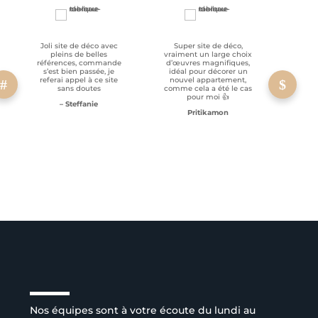
Joli site de déco avec
Super site de déco,
RAS, p
pleins de belles
vraiment un large choix
clien
références, commande
d’œuvres magnifiques,
s’est bien passée, je
idéal pour décorer un
referai appel à ce site
nouvel appartement,
sans doutes
comme cela a été le cas
pour moi 👍
– Steffanie
Pritikamon
Service client à l’écoute
Nos équipes sont à votre écoute du lundi au