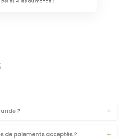
 belles villes du monde !
s
ande ?
es de paiements acceptés ?