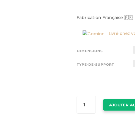
Fabrication Française 🇫🇷
Livré chez v
DIMENSIONS
TYPE-DE-SUPPORT
QUANTITÉ
AJOUTER AU
DE
TABLEAU
LAS
VEGAS