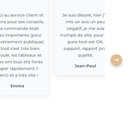
i au service client et
Je suis désolé, hier j’ai
E
ena pour ses conseils,
mis un avis un peu
a commande était
négatif, je me suis
ez importante (pour
trompé de site, pour off
évènement publique)
pure tout est OK,
 tout s’est très bien
support, rapport prix
oulé, les tableaux et
qualité.
les ont tous été livrés
p
Jean-Paul
uper rapidement !!
erci et à très vite !
Emma