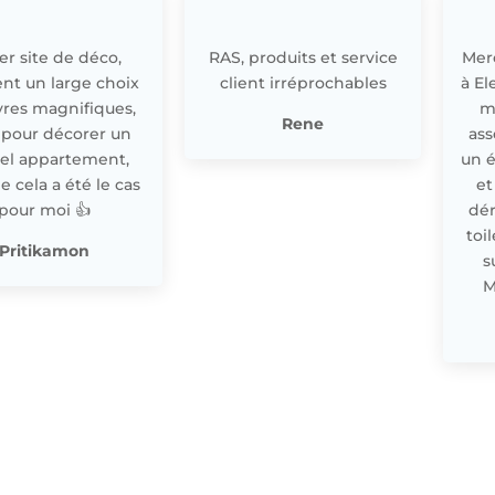
r site de déco,
RAS, produits et service
Merc
nt un large choix
client irréprochables
à El
res magnifiques,
m
Rene
 pour décorer un
ass
el appartement,
un 
cela a été le cas
et
pour moi 👍
dér
toi
Pritikamon
s
M