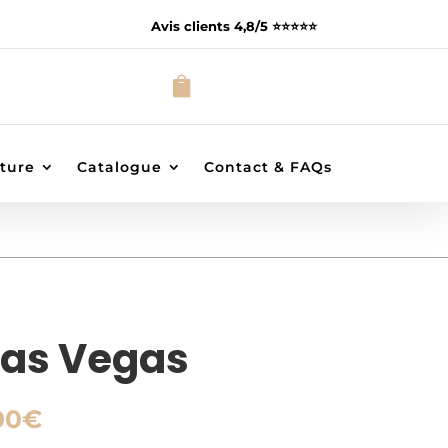
Avis clients 4,8/5 ⭐️⭐️⭐️⭐️⭐️

ture
Catalogue
Contact & FAQs
Las Vegas
Plage
00
€
de