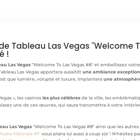
ide Tableau Las Vegas "Welcome T
é !
eau Las Vegas
"Welcome To Las Vegas #8" et embellissez votre
 Tableau Las Vegas apportera aussitôt
une ambiance exceptionn
n’est que lumière, volupté et luxure, implantera
une atmosphère
gas », les casinos
les plus célèbres
de la ville, les emblémati
issez une de ces œuvres, qui saura transmettra à votre intéri
eau Las Vegas
"Welcome To Las Vegas #8" ainsi que les autre
"Aube Matinale #1"
vous plaira lui aussi à coup sûr ! N'hésitez 