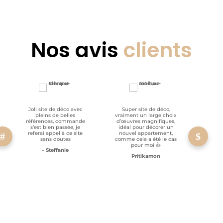
Nos avis
clients
Joli site de déco avec
Super site de déco,
RAS, p
pleins de belles
vraiment un large choix
clien
références, commande
d’œuvres magnifiques,
s’est bien passée, je
idéal pour décorer un
referai appel à ce site
nouvel appartement,
sans doutes
comme cela a été le cas
pour moi 👍
– Steffanie
Pritikamon