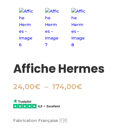
Affiche Hermes
Plage
24,00
€
–
174,00
€
de
prix :
24,00€
à
174,00€
Fabrication Française 🇫🇷