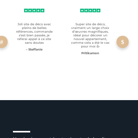
Joli site de déco avec
Super site de déco,
RAS, p
pleins de belles
vraiment un large choix
clien
références, commande
d’œuvres magnifiques,
s’est bien passée, je
idéal pour décorer un
referai appel à ce site
nouvel appartement,
sans doutes
comme cela a été le cas
pour moi 👍
– Steffanie
Pritikamon
Service client à l’écoute