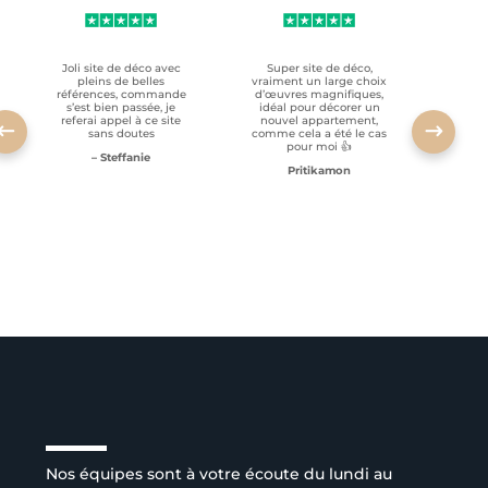
Joli site de déco avec
Super site de déco,
RAS, p
pleins de belles
vraiment un large choix
clien
références, commande
d’œuvres magnifiques,
s’est bien passée, je
idéal pour décorer un
referai appel à ce site
nouvel appartement,
sans doutes
comme cela a été le cas
pour moi 👍
– Steffanie
Pritikamon
Service client à l’écoute
Nos équipes sont à votre écoute du lundi au