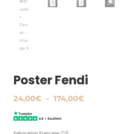
Poster Fendi
Plage
24,00
€
–
174,00
€
de
prix :
24,00€
à
174,00€
Fabrication Française 🇫🇷