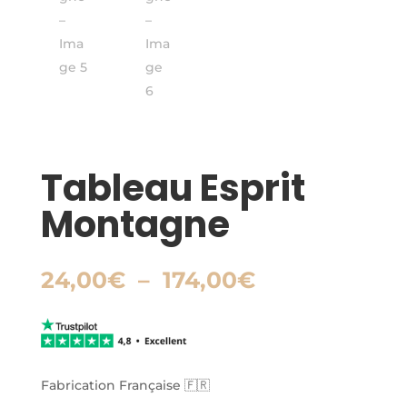
Tableau Esprit
Montagne
Plage
24,00
€
–
174,00
€
de
prix :
24,00€
à
174,00€
Fabrication Française 🇫🇷