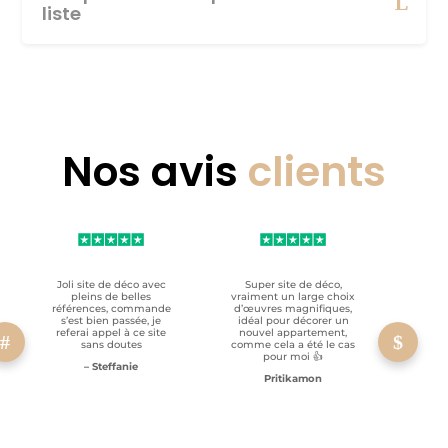
liste
Nos avis
clients
Joli site de déco avec
Super site de déco,
RAS, p
pleins de belles
vraiment un large choix
clien
références, commande
d’œuvres magnifiques,
s’est bien passée, je
idéal pour décorer un
referai appel à ce site
nouvel appartement,
sans doutes
comme cela a été le cas
pour moi 👍
– Steffanie
Pritikamon