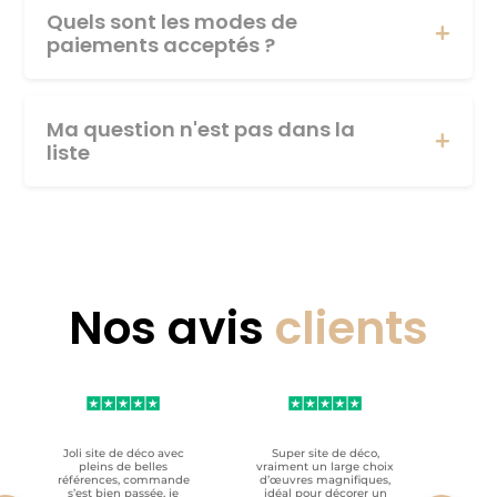
Quels sont les modes de
paiements acceptés ?
Ma question n'est pas dans la
liste
Nos avis
clients
Joli site de déco avec
Super site de déco,
RAS, p
pleins de belles
vraiment un large choix
clien
références, commande
d’œuvres magnifiques,
s’est bien passée, je
idéal pour décorer un