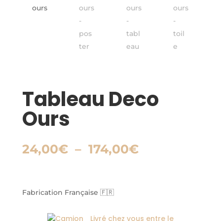
Tableau Deco
Ours
Plage
24,00
€
–
174,00
€
de
prix :
24,00€
à
Fabrication Française 🇫🇷
174,00€
Livré chez vous entre le