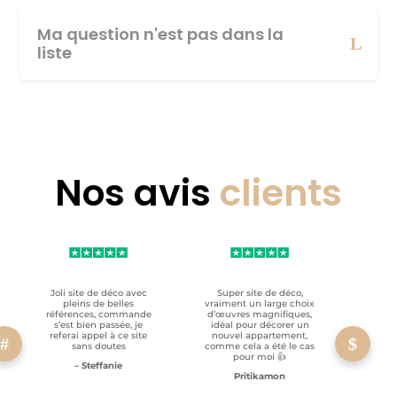
Ma question n'est pas dans la
liste
Nos avis
clients
Joli site de déco avec
Super site de déco,
RAS, p
pleins de belles
vraiment un large choix
clien
références, commande
d’œuvres magnifiques,
s’est bien passée, je
idéal pour décorer un
referai appel à ce site
nouvel appartement,
sans doutes
comme cela a été le cas
pour moi 👍
– Steffanie
Pritikamon