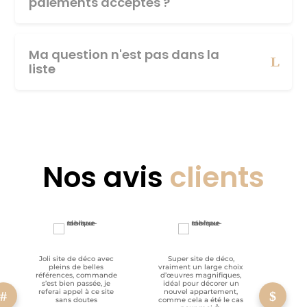
paiements acceptés ?
Ma question n'est pas dans la
liste
Nos avis
clients
Joli site de déco avec
Super site de déco,
RAS, p
pleins de belles
vraiment un large choix
clien
références, commande
d’œuvres magnifiques,
s’est bien passée, je
idéal pour décorer un
referai appel à ce site
nouvel appartement,
sans doutes
comme cela a été le cas