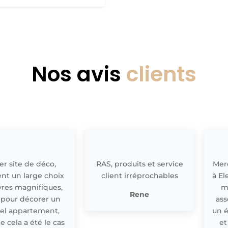
Nos avis
clients
r site de déco,
RAS, produits et service
Merc
nt un large choix
client irréprochables
à El
res magnifiques,
m
Rene
 pour décorer un
ass
el appartement,
un 
cela a été le cas
et