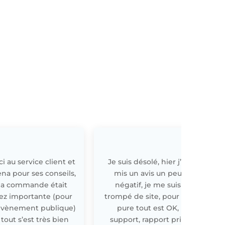
i au service client et
Je suis désolé, hier j’ai
E
ena pour ses conseils,
mis un avis un peu
a commande était
négatif, je me suis
ez importante (pour
trompé de site, pour off
évènement publique)
pure tout est OK,
 tout s’est très bien
support, rapport prix