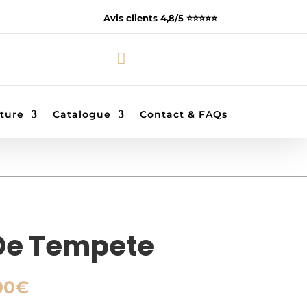
Avis clients 4,8/5 ⭐️⭐️⭐️⭐️⭐️

ture
Catalogue
Contact & FAQs
De Tempete
Plage
00
€
de