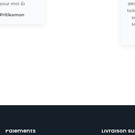
pour moi 👍
dér
toi
Pritikamon
s
M
Paiements
Livraison su