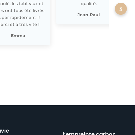
oulé, les tableaux et
qualité.
les ont tous été livrés
p
Jean-Paul
uper rapidement !!
erci et à très vite !
Emma
Réduction de
ivie
l’empreinte carbone