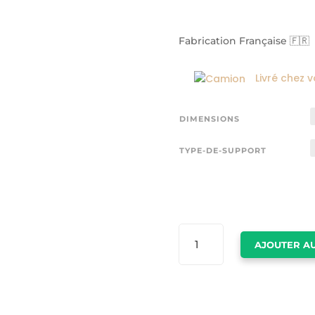
Fabrication Française 🇫🇷
Livré chez 
DIMENSIONS
TYPE-DE-SUPPORT
QUANTITÉ
AJOUTER AU
DE
TABLEAU
DE
NEW
YORK