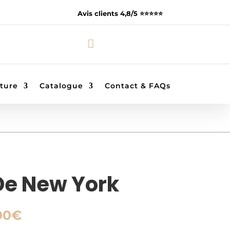
Avis clients 4,8/5 ⭐️⭐️⭐️⭐️⭐️

ture
Catalogue
Contact & FAQs
De New York
Plage
00
€
de