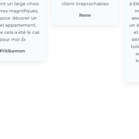
nt un large choix
client irréprochables
à El
res magnifiques,
m
Rene
 pour décorer un
ass
el appartement,
un 
cela a été le cas
et
pour moi 👍
dér
toi
Pritikamon
s
M