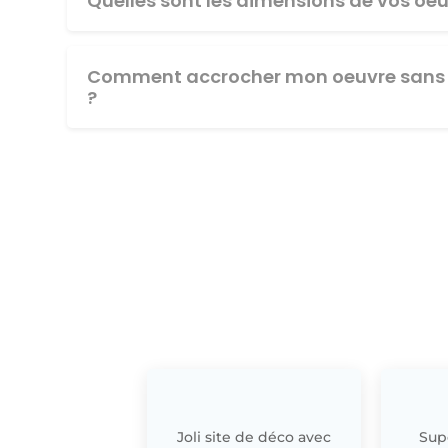
Quelles sont les dimensions de vos oeu
Comment accrocher mon oeuvre sans 
?
Joli site de déco avec
Supe