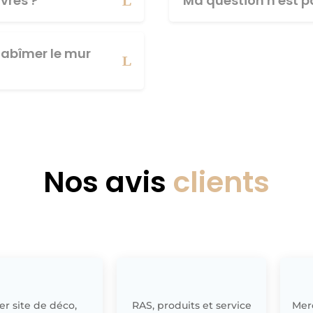
vres ?
Ma question n'est pa
abîmer le mur
Nos avis
clients
r site de déco,
RAS, produits et service
Merc