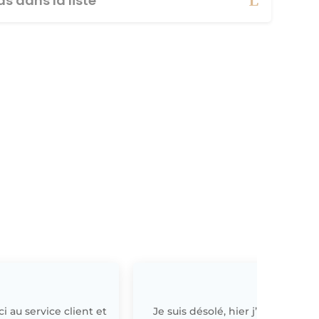
s dans la liste
i au service client et
Je suis désolé, hier j’ai
E