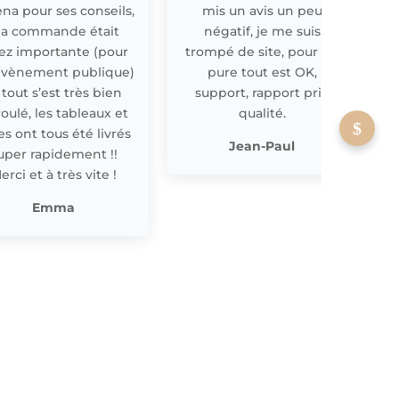
ena pour ses conseils,
mis un avis un peu
a commande était
négatif, je me suis
ez importante (pour
trompé de site, pour off
évènement publique)
pure tout est OK,
 tout s’est très bien
support, rapport prix
oulé, les tableaux et
qualité.
les ont tous été livrés
p
Jean-Paul
uper rapidement !!
erci et à très vite !
Emma