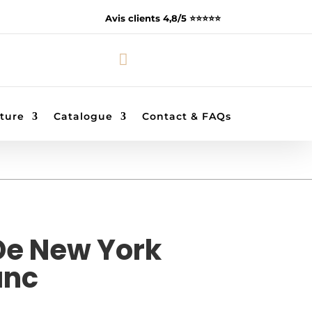
Avis clients 4,8/5 ⭐️⭐️⭐️⭐️⭐️

ture
Catalogue
Contact & FAQs
De New York
anc