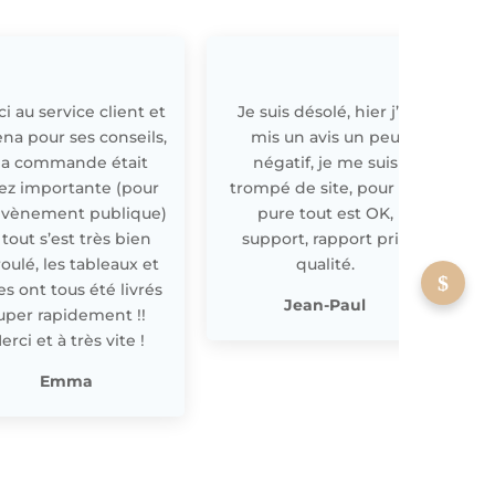
i au service client et
Je suis désolé, hier j’ai
E
ena pour ses conseils,
mis un avis un peu
a commande était
négatif, je me suis
ez importante (pour
trompé de site, pour off
évènement publique)
pure tout est OK,
 tout s’est très bien
support, rapport prix
oulé, les tableaux et
qualité.
les ont tous été livrés
p
Jean-Paul
uper rapidement !!
erci et à très vite !
Emma