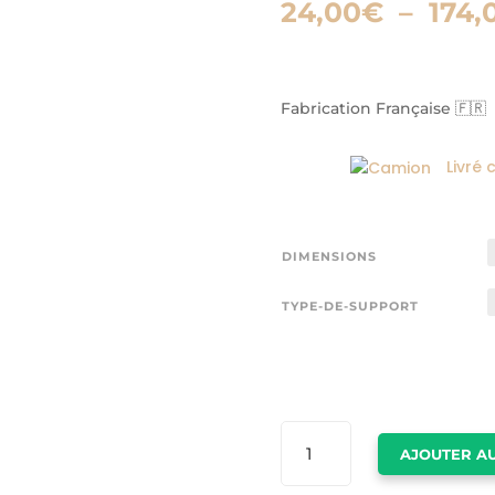
24,00
€
–
174,
Fabrication Française 🇫🇷
Livré 
DIMENSIONS
TYPE-DE-SUPPORT
QUANTITÉ
AJOUTER AU
DE
TABLEAU