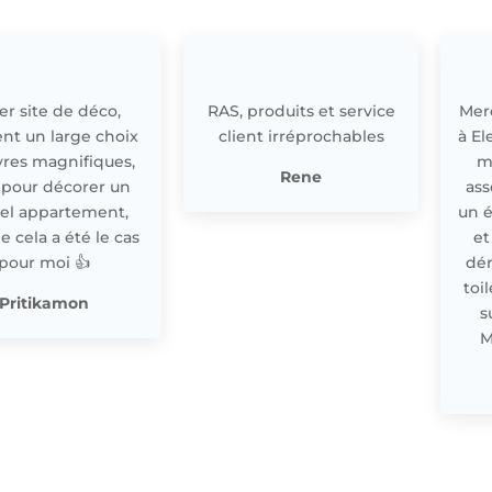
r site de déco,
RAS, produits et service
Merc
nt un large choix
client irréprochables
à El
res magnifiques,
m
Rene
 pour décorer un
ass
el appartement,
un 
cela a été le cas
et
pour moi 👍
dér
toi
Pritikamon
s
M