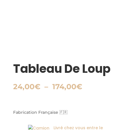
Tableau De Loup
Plage
24,00
€
–
174,00
€
de
prix :
24,00€
à
Fabrication Française 🇫🇷
174,00€
Livré chez vous entre le