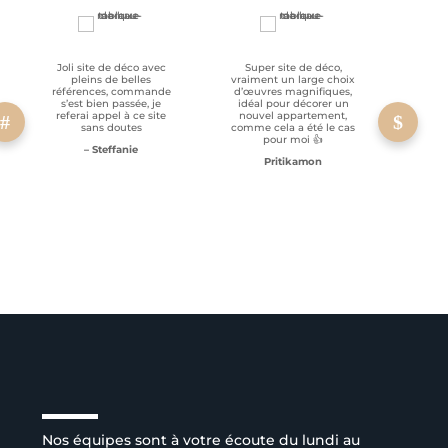
Joli site de déco avec
Super site de déco,
RAS, p
pleins de belles
vraiment un large choix
clien
références, commande
d’œuvres magnifiques,
s’est bien passée, je
idéal pour décorer un
referai appel à ce site
nouvel appartement,
sans doutes
comme cela a été le cas
pour moi 👍
– Steffanie
Pritikamon
Service client à l’écoute
Nos équipes sont à votre écoute du lundi au