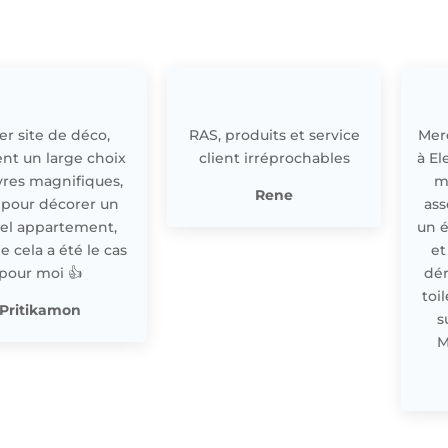
r site de déco,
RAS, produits et service
Merc
nt un large choix
client irréprochables
à El
res magnifiques,
m
Rene
 pour décorer un
ass
el appartement,
un 
cela a été le cas
et
pour moi 👍
dér
toi
Pritikamon
s
M