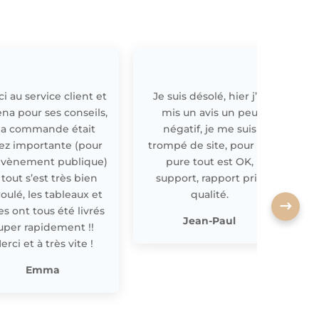
i au service client et
Je suis désolé, hier j’ai
E
ena pour ses conseils,
mis un avis un peu
a commande était
négatif, je me suis
ez importante (pour
trompé de site, pour off
évènement publique)
pure tout est OK,
 tout s’est très bien
support, rapport prix
oulé, les tableaux et
qualité.
les ont tous été livrés
p
Jean-Paul
uper rapidement !!
erci et à très vite !
Emma