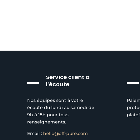
Service client à
l’écoute
Nos équipes sont à votre
Paiem
écoute du lundi au samedi de
proto
9h à 18h pour tous
plate
renseignements.
Email :
hello@off-pure.com