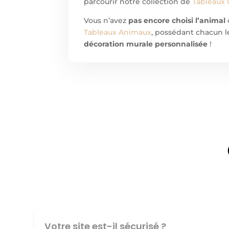
parcourir notre collection de
Tableaux 
Vous n’avez
pas encore choisi l’animal
Tableaux Animaux
, possédant chacun le
décoration murale personnalisée
!
Votre site est-il sécurisé ?