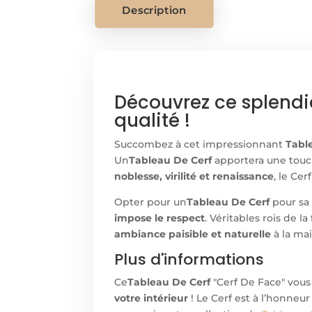
Description
Découvrez ce splendi
qualité !
Succombez à cet impressionnant
Tabl
Un
Tableau De Cerf
apportera une touch
noblesse, virilité et renaissance
, le Ce
Opter pour un
Tableau De Cerf
pour sa
impose le respect
. Véritables rois de 
ambiance paisible et naturelle
à la ma
Plus d'informations
Ce
Tableau De Cerf
"Cerf De Face" vous
votre intérieur
! Le Cerf est à l’honneur