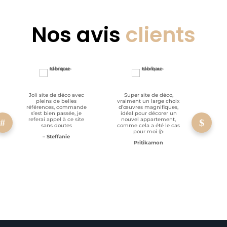
Nos avis
clients
Joli site de déco avec
Super site de déco,
RAS, p
pleins de belles
vraiment un large choix
clien
références, commande
d’œuvres magnifiques,
s’est bien passée, je
idéal pour décorer un
referai appel à ce site
nouvel appartement,
sans doutes
comme cela a été le cas
pour moi 👍
– Steffanie
Pritikamon