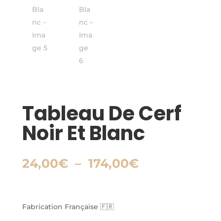
Tableau De Cerf
Noir Et Blanc
Plage
24,00
€
–
174,00
€
de
prix :
24,00€
à
Fabrication Française 🇫🇷
174,00€