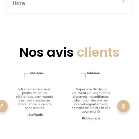
liste
Nos avis
clients
Joli site de déco avec
Super site de déco,
RAS, p
pleins de belles
vraiment un large choix
clien
références, commande
d’œuvres magnifiques,
s’est bien passée, je
idéal pour décorer un
referai appel à ce site
nouvel appartement,
sans doutes
comme cela a été le cas
pour moi 👍
– Steffanie
Pritikamon