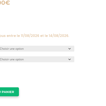
Plage
00
€
de
prix :
24,00€
à
174,00€
vous entre le
11/08/2026
et le
14/08/2026
.
 PANIER