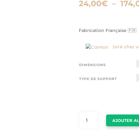
24,00
€
–
174,
Fabrication Française 🇫🇷
Livré chez 
DIMENSIONS
TYPE DE SUPPORT
QUANTITÉ
AJOUTER AU
DE
TABLEAU
CHEVAUX