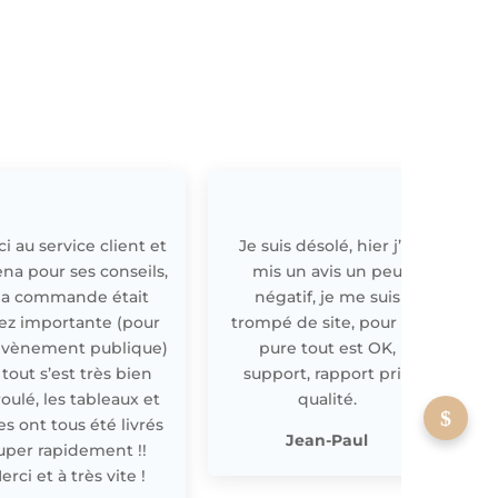
i au service client et
Je suis désolé, hier j’ai
E
ena pour ses conseils,
mis un avis un peu
a commande était
négatif, je me suis
ez importante (pour
trompé de site, pour off
évènement publique)
pure tout est OK,
 tout s’est très bien
support, rapport prix
oulé, les tableaux et
qualité.
les ont tous été livrés
p
Jean-Paul
uper rapidement !!
erci et à très vite !