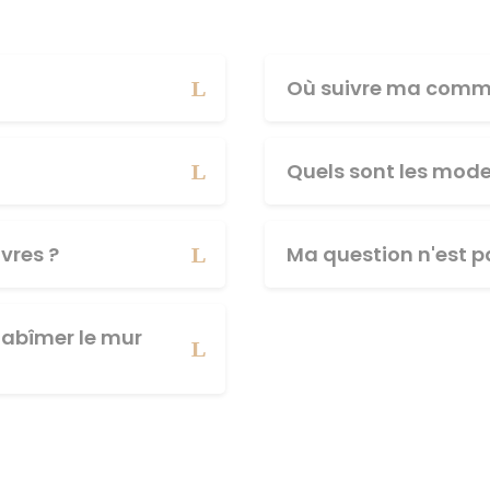
Où suivre ma comm
Quels sont les mod
vres ?
Ma question n'est pa
abîmer le mur