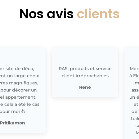
Nos avis
clients
r site de déco,
RAS, produits et service
Merc
nt un large choix
client irréprochables
à El
res magnifiques,
m
Rene
 pour décorer un
ass
el appartement,
un 
cela a été le cas
et
pour moi 👍
dér
toi
Pritikamon
s
M